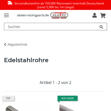
Versandkostenfrei ab 109,00€ Warenwert innerhalb Deutschland
(sonst 5,90€ bis 1m Länge)
Abgastechnik
Edelstahlrohre
Artikel 1 - 2 von 2
TOP
AUF LAGER