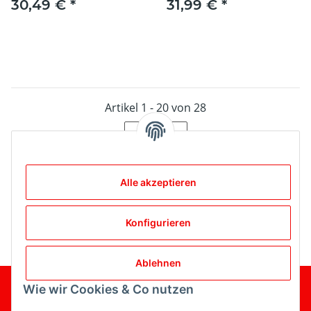
30,49 €
*
31,99 €
*
Artikel 1 - 20 von 28
Seite
1
Alle akzeptieren
Kategorien
Konfigurieren
Ablehnen
Wie wir Cookies & Co nutzen
Gesetzliche Informationen