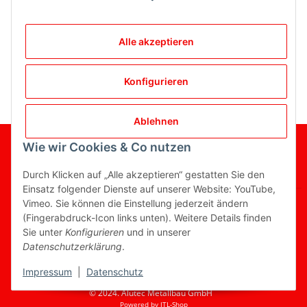
Alle akzeptieren
Kategorien
Konfigurieren
Ablehnen
Wie wir Cookies & Co nutzen
Gesetzliche Informationen
Durch Klicken auf „Alle akzeptieren“ gestatten Sie den
Informationen
Einsatz folgender Dienste auf unserer Website: YouTube,
Vimeo. Sie können die Einstellung jederzeit ändern
(Fingerabdruck-Icon links unten). Weitere Details finden
Sie unter
Konfigurieren
und in unserer
Vertrag widerrufen
Datenschutzerklärung
.
* Alle Preise inkl. gesetzlicher USt., zzgl.
Versand
Impressum
|
Datenschutz
© 2024. Alutec Metallbau GmbH
Powered by
JTL-Shop