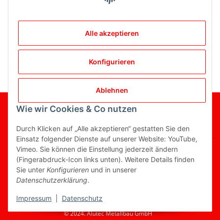
Artikel 1 - 12 von 12
Alle akzeptieren
Kategorien
Konfigurieren
Ablehnen
Wie wir Cookies & Co nutzen
Gesetzliche Informationen
Durch Klicken auf „Alle akzeptieren“ gestatten Sie den
Informationen
Einsatz folgender Dienste auf unserer Website: YouTube,
Vimeo. Sie können die Einstellung jederzeit ändern
(Fingerabdruck-Icon links unten). Weitere Details finden
Sie unter
Konfigurieren
und in unserer
Vertrag widerrufen
Datenschutzerklärung
.
* Alle Preise inkl. gesetzlicher USt., zzgl.
Versand
Impressum
|
Datenschutz
© 2024. Alutec Metallbau GmbH