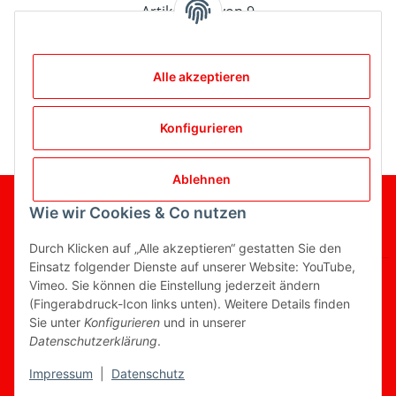
Artikel 1 - 9 von 9
Alle akzeptieren
Kategorien
Konfigurieren
Ablehnen
Gesetzliche Informationen
Wie wir Cookies & Co nutzen
Informationen
Durch Klicken auf „Alle akzeptieren“ gestatten Sie den
Einsatz folgender Dienste auf unserer Website: YouTube,
Vimeo. Sie können die Einstellung jederzeit ändern
(Fingerabdruck-Icon links unten). Weitere Details finden
Sie unter
Konfigurieren
und in unserer
Vertrag widerrufen
Datenschutzerklärung
.
* Alle Preise inkl. gesetzlicher USt., zzgl.
Versand
Impressum
|
Datenschutz