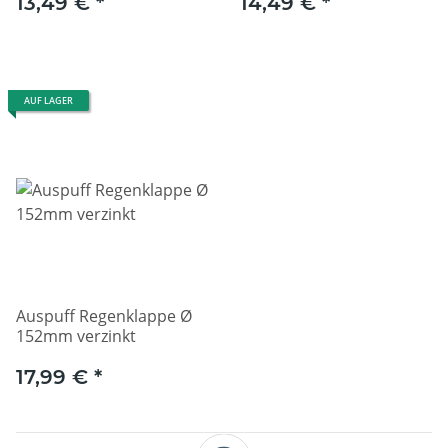
13,49 €
*
14,49 €
*
AUF LAGER
Auspuff Regenklappe Ø
152mm verzinkt
17,99 €
*