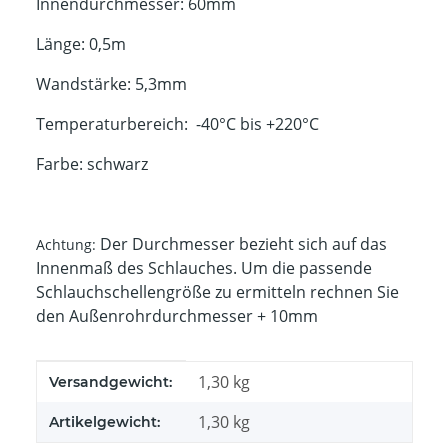
Innendurchmesser: 60mm
Länge: 0,5m
Wandstärke: 5,3mm
Temperaturbereich: -40°C bis +220°C
Farbe: schwarz
Der Durchmesser bezieht sich auf das
Achtung:
Innenmaß des Schlauches. Um die passende
Schlauchschellengröße zu ermitteln rechnen Sie
den Außenrohrdurchmesser + 10mm
Produkteigenschaft
Wert
1,30 kg
Versandgewicht:
1,30
kg
Artikelgewicht: