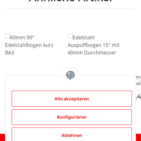
60mm 90°
Edelstahl
76m
Edelstahlbogen kurz
Auspuffbogen 15° mit
Edel
BA3
40mm Durchmesser
BA3
7,69 €
*
14,99 €
*
11,
Alle akzeptieren
Konfigurieren
Ablehnen