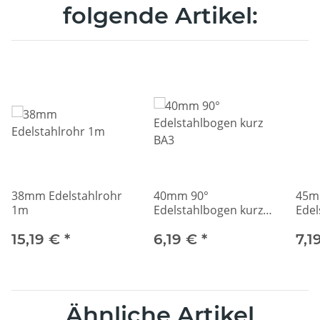
folgende Artikel:
38mm Edelstahlrohr
40mm 90°
45m
1m
Edelstahlbogen kurz
Edel
BA3
BA3
15,19 €
*
6,19 €
*
7,1
Ähnliche Artikel