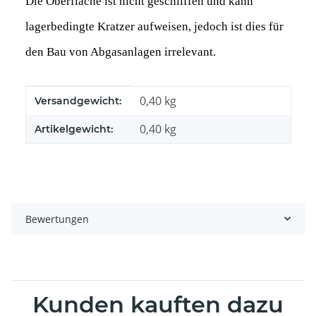
Die Oberfläche ist nicht geschliffen und kann
lagerbedingte Kratzer aufweisen, jedoch ist dies für
den Bau von Abgasanlagen irrelevant.
Produkteigenschaft
Wert
0,40 kg
Versandgewicht:
0,40
kg
Artikelgewicht:
Bewertungen
Kunden kauften dazu