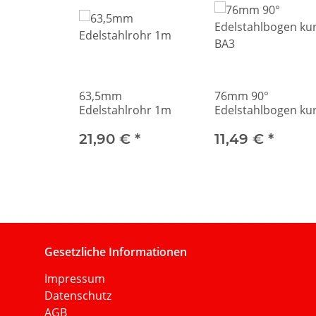
63,5mm
76mm 90°
Edelstahlrohr 1m
Edelstahlbogen ku
BA3
21,90 €
*
11,49 €
*
Gesetzliche Informationen
Impressum
Datenschutz
AGB