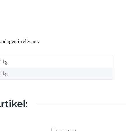
anlagen irrelevant.
0 kg
0
kg
tikel: