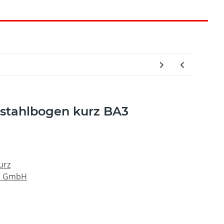
stahlbogen kurz BA3
urz
au GmbH