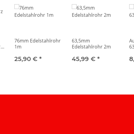
76mm Edelstahlrohr
63,5mm
Au
rz
1m
Edelstahlrohr 2m
6
25,90 €
*
45,99 €
*
8