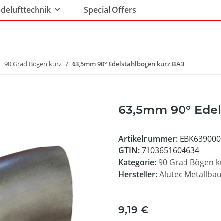
delufttechnik
Special Offers
90 Grad Bögen kurz
63,5mm 90° Edelstahlbogen kurz BA3
63,5mm 90° Edel
Artikelnummer:
EBK639000
GTIN:
7103651604634
Kategorie:
90 Grad Bögen k
Hersteller:
Alutec Metallb
9,19 €