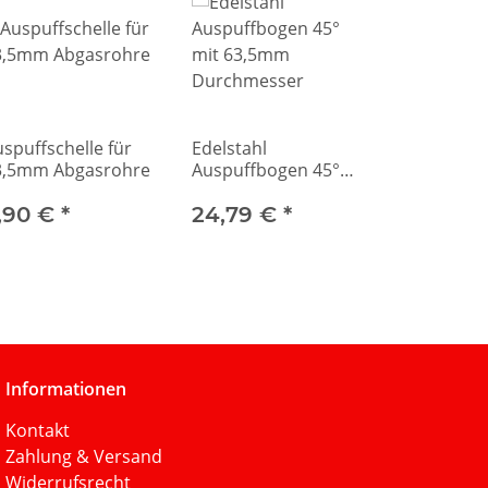
spuffschelle für
Edelstahl
3,5mm Abgasrohre
Auspuffbogen 45°
mit 63,5mm
,90 €
*
Durchmesser
24,79 €
*
Informationen
Kontakt
Zahlung & Versand
Widerrufsrecht