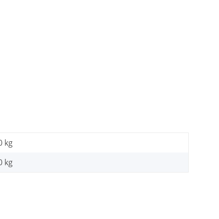
0 kg
0
kg