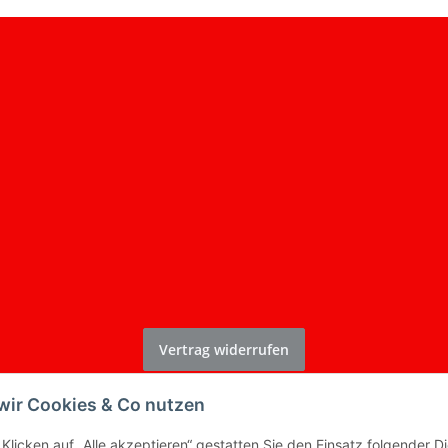
Vertrag widerrufen
* Alle Preise inkl. gesetzlicher USt., zzgl.
Versand
wir Cookies & Co nutzen
Klicken auf „Alle akzeptieren“ gestatten Sie den Einsatz folgender D