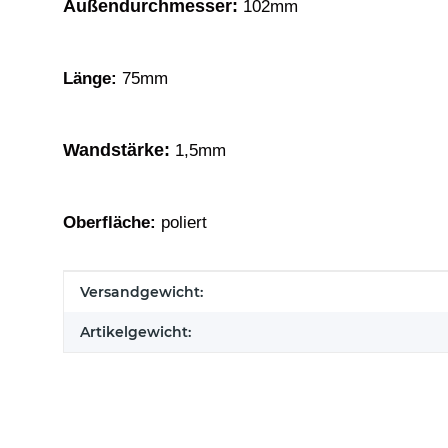
Außendurchmesser:
102mm
Länge:
75mm
Wandstärke:
1,5mm
Oberfläche:
poliert
Produkteigenschaft
Wert
Versandgewicht:
Artikelgewicht: