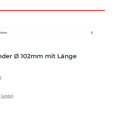
75mm
nder Ø 102mm mit Länge
5
s GmbH