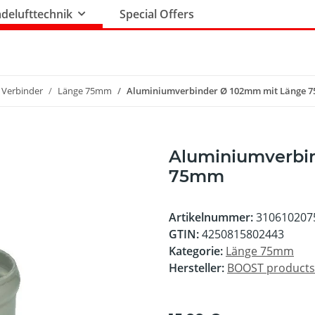
delufttechnik
Special Offers
 Verbinder
Länge 75mm
Aluminiumverbinder Ø 102mm mit Länge 
Aluminiumverbi
75mm
Artikelnummer:
310610207
GTIN:
4250815802443
Kategorie:
Länge 75mm
Hersteller:
BOOST product