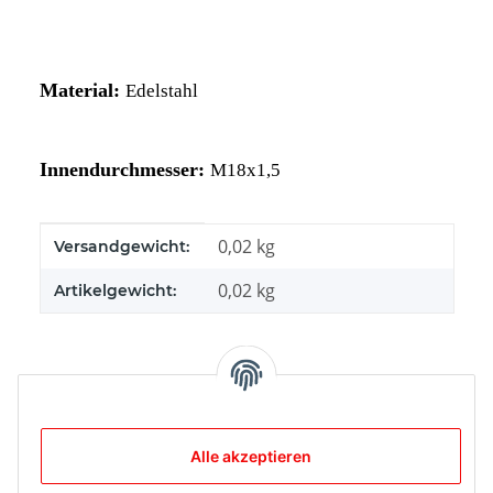
Material:
Edelstahl
Innendurchmesser:
M18x1,5
Produkteigenschaft
Wert
0,02 kg
Versandgewicht:
0,02
kg
Artikelgewicht:
Bewertungen
Alle akzeptieren