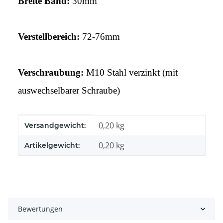
Breite Band:
30mm
Verstellbereich:
72-76mm
Verschraubung:
M10 Stahl verzinkt (mit
auswechselbarer Schraube)
Produkteigenschaft
Wert
0,20 kg
Versandgewicht:
0,20
kg
Artikelgewicht:
Bewertungen