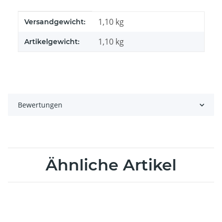
Produkteigenschaft
Wert
1,10 kg
Versandgewicht:
1,10
kg
Artikelgewicht:
Bewertungen
Ähnliche Artikel