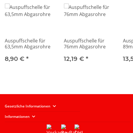
Auspuffschelle für
Auspuffschelle für
Ausp
63,5mm Abgasrohre
76mm Abgasrohre
89m
8,90 €
*
12,19 €
*
13,
Gesetzliche Informationen
Informationen