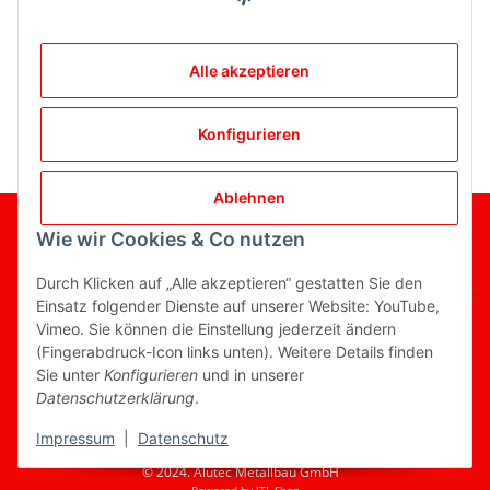
Bewertungen
Alle akzeptieren
Konfigurieren
Ablehnen
Wie wir Cookies & Co nutzen
Gesetzliche Informationen
Informationen
Durch Klicken auf „Alle akzeptieren“ gestatten Sie den
Einsatz folgender Dienste auf unserer Website: YouTube,
Vimeo. Sie können die Einstellung jederzeit ändern
(Fingerabdruck-Icon links unten). Weitere Details finden
Sie unter
Konfigurieren
und in unserer
Vertrag widerrufen
Datenschutzerklärung
.
* Alle Preise inkl. gesetzlicher USt., zzgl.
Versand
Impressum
|
Datenschutz
© 2024. Alutec Metallbau GmbH