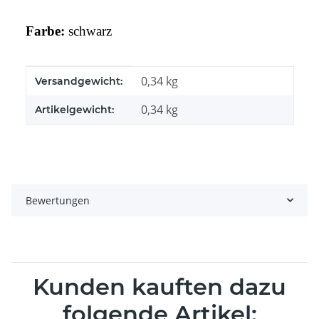
Farbe:
schwarz
Produkteigenschaft
Wert
0,34 kg
Versandgewicht:
0,34
kg
Artikelgewicht:
Bewertungen
Kunden kauften dazu
folgende Artikel: