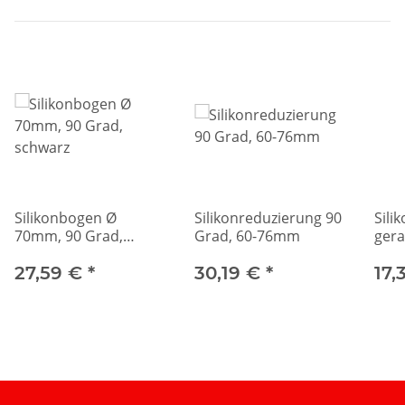
Silikonbogen Ø
Silikonreduzierung 90
Sili
70mm, 90 Grad,
Grad, 60-76mm
gera
schwarz
sch
27,59 €
*
30,19 €
*
17,