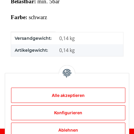
Belastbar:
min. 5bar
Farbe:
schwarz
Produkteigenschaft
Wert
0,14 kg
Versandgewicht:
0,14
kg
Artikelgewicht:
Bewertungen
Alle akzeptieren
Konfigurieren
Ablehnen