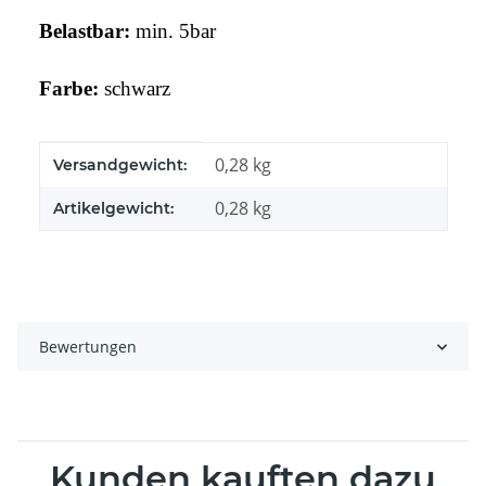
Belastbar:
min. 5bar
Farbe:
schwarz
Produkteigenschaft
Wert
0,28 kg
Versandgewicht:
0,28
kg
Artikelgewicht:
Bewertungen
Kunden kauften dazu