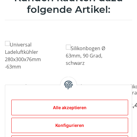
folgende Artikel:
Universal
Silikonbogen Ø
Sili
Ladeluftkühler
63mm, 90 Grad,
gera
280x300x76mm
schwarz
sch
-63mm
142,90 €
*
25,19 €
*
12
Alle akzeptieren
Konfigurieren