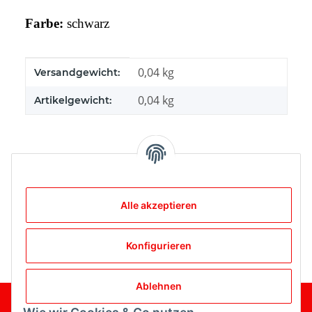
Farbe:
schwarz
Produkteigenschaft
Wert
0,04 kg
Versandgewicht:
0,04
kg
Artikelgewicht:
Bewertungen
Alle akzeptieren
Konfigurieren
Ablehnen
Gesetzliche Informationen