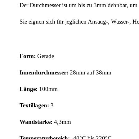
Der Durchmesser ist um bis zu 3mm dehnbar, um e
Sie eignen sich für jeglichen Ansaug-, Wasser-, He
Form:
Gerade
Innendurchmesser:
28mm auf 38mm
Länge:
100mm
Textillagen:
3
Wandstärke:
4,3
mm
Temperaturbereich:
-40°C bis 220°C