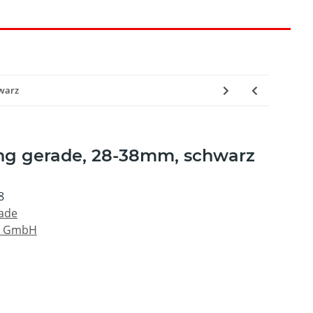
hwarz
ung gerade, 28-38mm, schwarz
8
ade
s GmbH