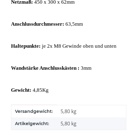
Netzmaß:
450 x 300 x 62mm
Anschlussdurchmesser:
63,5
mm
Haltepunkte:
je 2x M8 Gewinde oben und unten
Wandstärke Anschlusskästen :
3
mm
Gewicht:
4,85Kg
Produkteigenschaft
Wert
5,80 kg
Versandgewicht:
5,80
kg
Artikelgewicht: