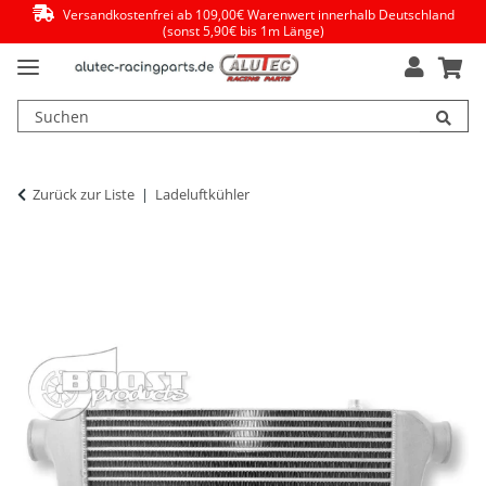
Versandkostenfrei ab 109,00€ Warenwert innerhalb Deutschland
(sonst 5,90€ bis 1m Länge)
Zurück zur Liste
Ladeluftkühler