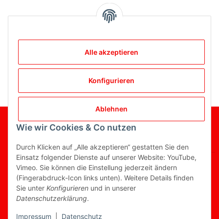
Bewertungen
Alle akzeptieren
Konfigurieren
Ablehnen
Wie wir Cookies & Co nutzen
Gesetzliche Informationen
Informationen
Durch Klicken auf „Alle akzeptieren“ gestatten Sie den
Einsatz folgender Dienste auf unserer Website: YouTube,
Vimeo. Sie können die Einstellung jederzeit ändern
(Fingerabdruck-Icon links unten). Weitere Details finden
Sie unter
Konfigurieren
und in unserer
Vertrag widerrufen
Datenschutzerklärung
.
* Alle Preise inkl. gesetzlicher USt., zzgl.
Versand
Impressum
|
Datenschutz