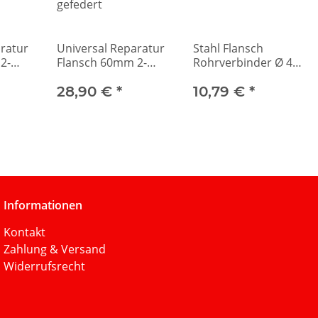
ratur
Universal Reparatur
Stahl Flansch
2-
Flansch 60mm 2-
Rohrverbinder Ø 45
Punkt gefedert
mit Schelle
28,90 €
*
10,79 €
*
Informationen
Kontakt
Zahlung & Versand
Widerrufsrecht