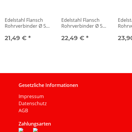
Edelstahl Flansch
Edelstahl Flansch
Edelst
Rohrverbinder Ø 50
Rohrverbinder Ø 55
Rohrv
mit Schelle
mit Schelle
mit Sc
21,49 €
*
22,49 €
*
23,9
Gesetzliche Informationen
Impressum
Datenschutz
AGB
Zahlungsarten