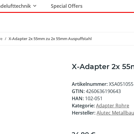
delufttechnik
Special Offers
re
X-Adapter 2x 55mm zu 2x 55mm Auspuffstahl
X-Adapter 2x 55
Artikelnummer:
XSA051055
GTIN:
4260636190643
HAN:
102-051
Kategorie:
Adapter Rohre
Hersteller:
Alutec Metallb