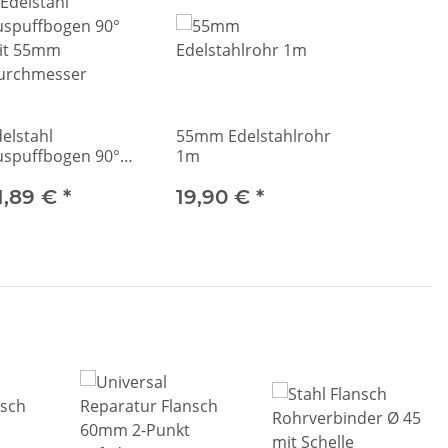
elstahl
55mm Edelstahlrohr
uspuffbogen 90°
1m
it 55mm
urchmesser
1,89 €
*
19,90 €
*