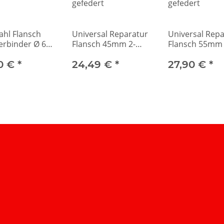
ahl Flansch
Universal Reparatur
Universal Repa
erbinder Ø 60
Flansch 45mm 2-
Flansch 55mm 
helle
Punkt gefedert
Punkt gefedert
0 €
*
24,49 €
*
27,90 €
*