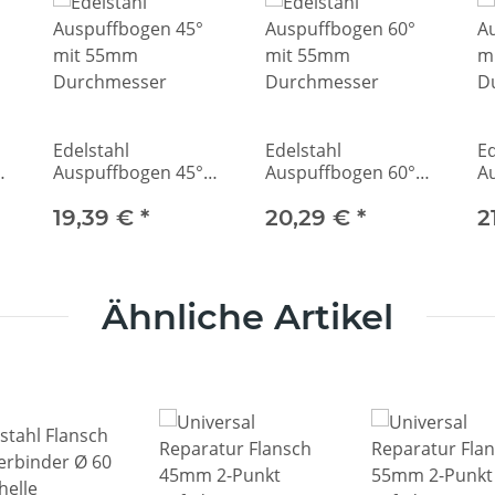
Edelstahl
Edelstahl
Ed
Auspuffbogen 45°
Auspuffbogen 60°
A
mit 55mm
mit 55mm
m
Durchmesser
19,39 €
*
Durchmesser
20,29 €
*
D
2
Ähnliche Artikel