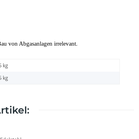
 Bau von Abgasanlagen irrelevant.
5 kg
5
kg
tikel: