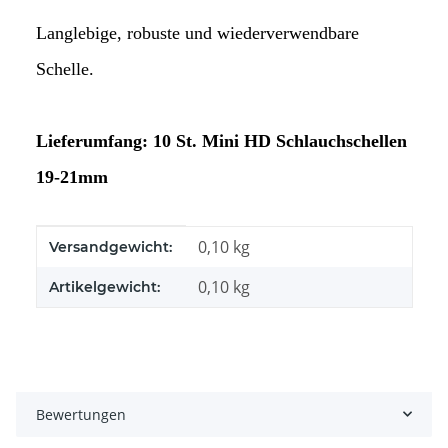
Langlebige, robuste und wiederverwendbare
Schelle.
Lieferumfang: 10 St. Mini HD Schlauchschellen
19-21mm
Produkteigenschaft
Wert
0,10 kg
Versandgewicht:
0,10
kg
Artikelgewicht:
Bewertungen