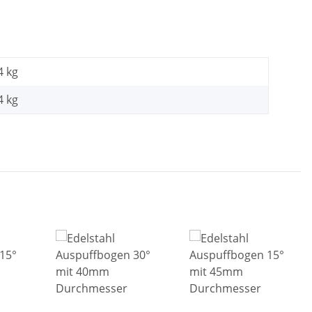
4 kg
4
kg