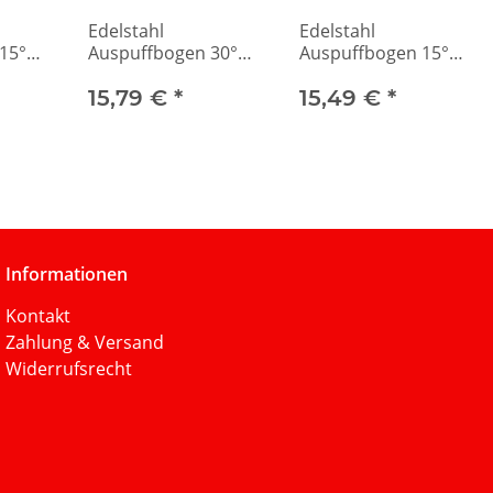
Edelstahl
Edelstahl
15°
Auspuffbogen 30°
Auspuffbogen 15°
mit 40mm
mit 45mm
Durchmesser
15,79 €
*
Durchmesser
15,49 €
*
Informationen
Kontakt
Zahlung & Versand
Widerrufsrecht