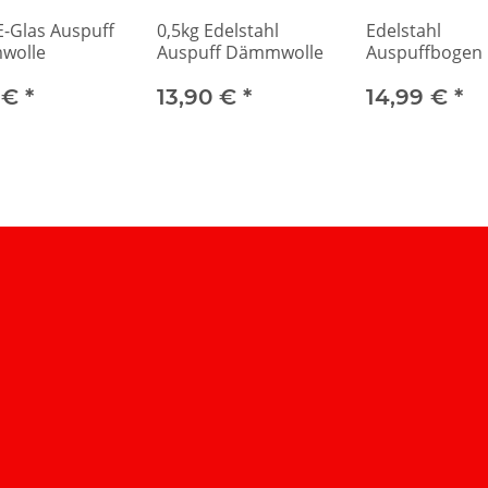
E-Glas Auspuff
0,5kg Edelstahl
Edelstahl
wolle
Auspuff Dämmwolle
Auspuffbogen 
mit 40mm
 €
*
13,90 €
*
Durchmesser
14,99 €
*