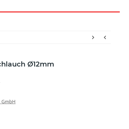
schlauch Ø12mm
2
au GmbH