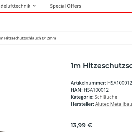
delufttechnik
Special Offers
m Hitzeschutzschlauch Ø12mm
1m Hitzeschutz
Artikelnummer:
HSA10001
HAN:
HSA100012
Kategorie:
Schläuche
Hersteller:
Alutec Metallb
13,99 €