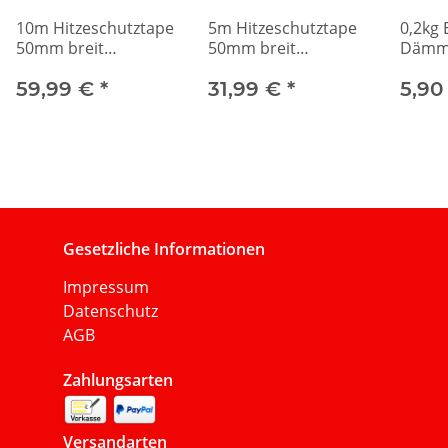
10m Hitzeschutztape
5m Hitzeschutztape
0,2kg 
50mm breit
50mm breit
Dämm
selbstklebend
selbstklebend
59,99 €
*
31,99 €
*
5,90
Gesetzliche Informationen
Impressum
Datenschutz
AGB
Zahlungsarten
Versandarten