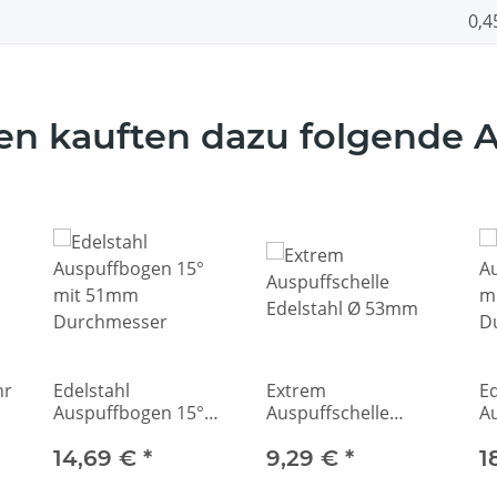
0,4
n kauften dazu folgende Ar
hr
Edelstahl
Extrem
Ed
Auspuffbogen 15°
Auspuffschelle
A
mit 51mm
Edelstahl Ø 53mm
m
Durchmesser
14,69 €
*
9,29 €
*
D
1