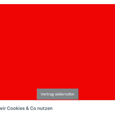
Vertrag widerrufen
* Alle Preise inkl. gesetzlicher USt., zzgl.
Versand
wir Cookies & Co nutzen