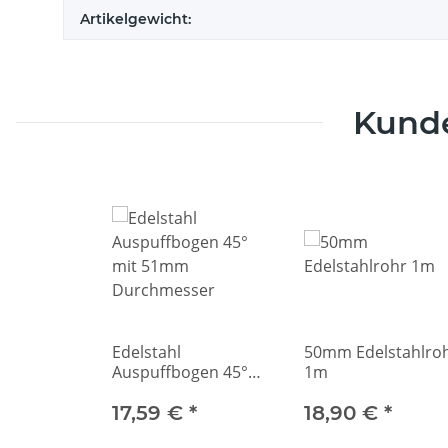
Artikelgewicht:
Kunde
Edelstahl
50mm Edelstahlro
Auspuffbogen 45°
1m
mit 51mm
Durchmesser
17,59 €
*
18,90 €
*