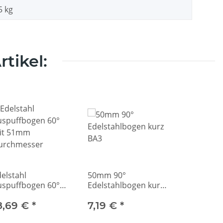
5
kg
tikel:
elstahl
50mm 90°
uspuffbogen 60°
Edelstahlbogen kurz
it 51mm
BA3
urchmesser
8,69 €
*
7,19 €
*