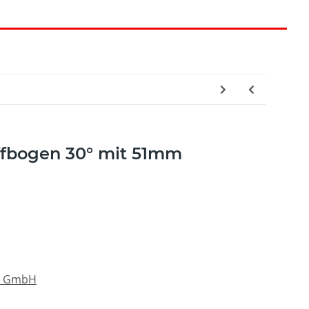
ffbogen 30° mit 51mm
s GmbH