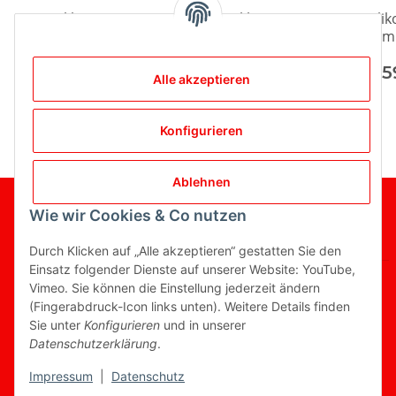
5mm Silikon
4mm Silikon
Sili
Unterdruckschlauch,
Unterdruckschlauch,
60m
schwarz
schwarz
sch
2,79 €
*
2,09 €
*
9,
Alle akzeptieren
Konfigurieren
Ablehnen
Wie wir Cookies & Co nutzen
Gesetzliche Informationen
Informationen
Durch Klicken auf „Alle akzeptieren“ gestatten Sie den
Einsatz folgender Dienste auf unserer Website: YouTube,
Vimeo. Sie können die Einstellung jederzeit ändern
(Fingerabdruck-Icon links unten). Weitere Details finden
Sie unter
Konfigurieren
und in unserer
Vertrag widerrufen
Datenschutzerklärung
.
* Alle Preise inkl. gesetzlicher USt., zzgl.
Versand
Impressum
|
Datenschutz