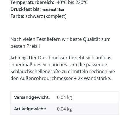
Temperaturbereich:
-40°C bis 220"C
Druckfest bis:
maximal 1
bar
Farbe:
schwarz (komplett)
Nach vielen Test liefern wir beste Qualität zum
besten Preis !
Der Durchmesser bezieht sich auf das
Achtung:
Innenmaß des Schlauches. Um die passende
Schlauchschellengröße zu ermitteln rechnen Sie
den Außenrohrdurchmesser + 2x Wandstärke.
Produkteigenschaft
Wert
0,04 kg
Versandgewicht:
0,04
kg
Artikelgewicht: