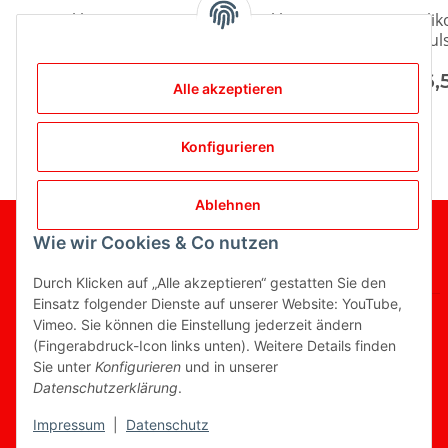
3mm Silikon
5mm Silikon
Sili
Unterdruckschlauch,
Unterdruckschlauch,
Wuls
schwarz
schwarz
60m
1,99 €
*
2,79 €
*
16,
Alle akzeptieren
Konfigurieren
Ablehnen
Gesetzliche Informationen
Wie wir Cookies & Co nutzen
Informationen
Durch Klicken auf „Alle akzeptieren“ gestatten Sie den
Einsatz folgender Dienste auf unserer Website: YouTube,
Vimeo. Sie können die Einstellung jederzeit ändern
(Fingerabdruck-Icon links unten). Weitere Details finden
Sie unter
Konfigurieren
und in unserer
Vertrag widerrufen
Datenschutzerklärung
.
* Alle Preise inkl. gesetzlicher USt., zzgl.
Versand
Impressum
|
Datenschutz