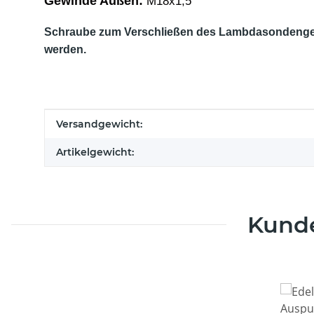
Gewinde Außen:
M18x1,5
Schraube zum Verschließen des Lambdasondengewi
werden.
Produkteigenschaft
Wert
Versandgewicht:
Artikelgewicht:
Kunde