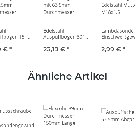
ahl
Edelstahl
Lambdasonde
ffbogen 15°
Auspuffbogen 30°
Einschweißge
3,5mm
mit 63,5mm
Edelstahl Mutt
messer
0 €
*
Durchmesser
23,19 €
*
M18x1,5
2,99 €
*
Ähnliche Artikel