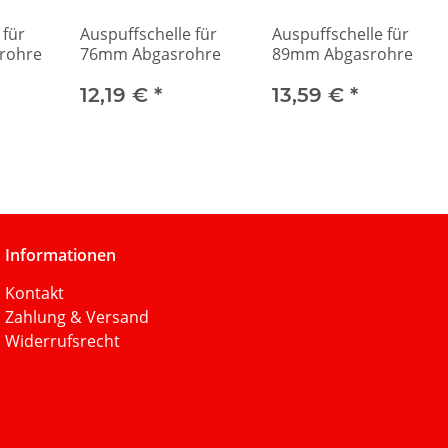
 für
Auspuffschelle für
Auspuffschelle für
rohre
76mm Abgasrohre
89mm Abgasrohre
12,19 €
*
13,59 €
*
Informationen
Kontakt
Zahlung & Versand
Widerrufsrecht