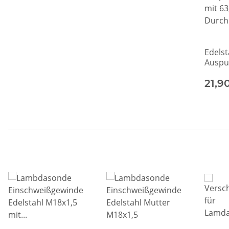
Edelst
Auspu
mit 6
Durch
21,9