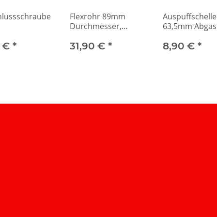
hlussschraube
Flexrohr 89mm
Auspuffschelle
Durchmesser,
63,5mm Abgas
sondengewinde
150mm Länge
9 €
*
31,90 €
*
8,90 €
*