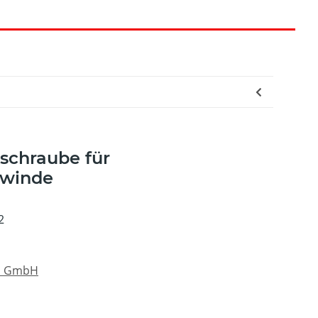
schraube für
winde
2
au GmbH