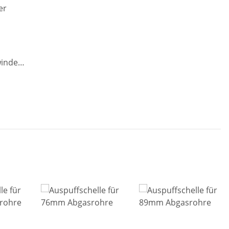
winde
er