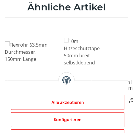
Ähnliche Artikel
Flexrohr 63,5mm
10m Hitzeschutztape
5m H
Durchmesser,
50mm breit
50m
150mm Länge
selbstklebend
selb
19,99 €
*
59,99 €
*
31,
Alle akzeptieren
Konfigurieren