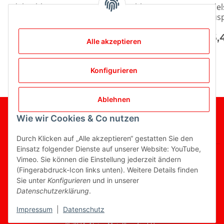
Edelstahl
Edelstahl
Edel
Auspuffbogen 15° mit
Auspuffbogen 15° mit
Ausp
63,5mm
76mm Durchmesser
55m
Durchmesser
21,90 €
*
23,39 €
*
15
Alle akzeptieren
Konfigurieren
Ablehnen
Wie wir Cookies & Co nutzen
Gesetzliche Informationen
Informationen
Durch Klicken auf „Alle akzeptieren“ gestatten Sie den
Einsatz folgender Dienste auf unserer Website: YouTube,
Vimeo. Sie können die Einstellung jederzeit ändern
(Fingerabdruck-Icon links unten). Weitere Details finden
Sie unter
Konfigurieren
und in unserer
Vertrag widerrufen
Datenschutzerklärung
.
* Alle Preise inkl. gesetzlicher USt., zzgl.
Versand
Impressum
|
Datenschutz