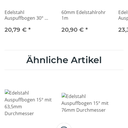
Edelstahl
60mm Edelstahlrohr
Edel
Auspuffbogen 30° mit
1m
Ausp
60mm Durchmesser
60m
20,79 €
*
20,90 €
*
23
Ähnliche Artikel