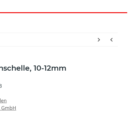
hschelle, 10-12mm
3
len
s GmbH