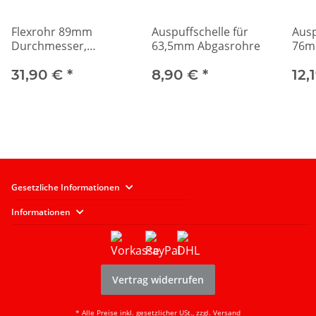
Flexrohr 89mm
Auspuffschelle für
Ausp
Durchmesser,
63,5mm Abgasrohre
76m
150mm Länge
31,90 €
*
8,90 €
*
12,
Gesetzliche Informationen
Informationen
Vertrag widerrufen
* Alle Preise inkl. gesetzlicher USt., zzgl.
Versand