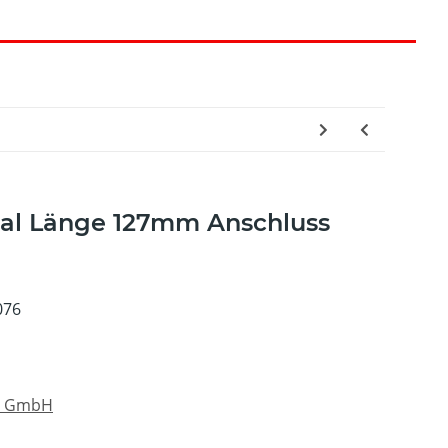
rsal Länge 127mm Anschluss
076
s GmbH