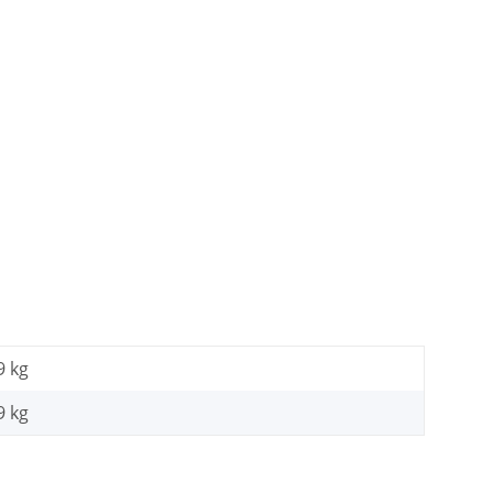
9 kg
9
kg