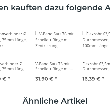
n kauften dazu folgende Ar
nverbinder Ø
V-Band Satz 76 mit
Flexrohr 63,5
 75mm Länge,
Schelle + Ringe mit
Durchmesser,
rz
Zentrierung
100mm Länge
9 €
*
31,90 €
*
16,39 €
*
Ähnliche Artikel