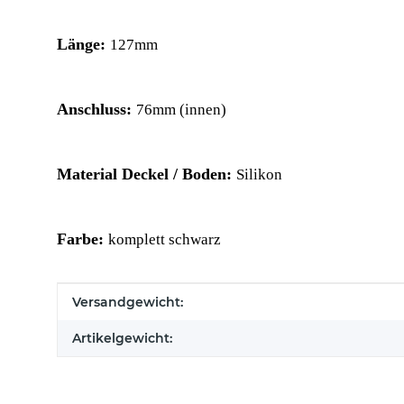
Länge:
127mm
Anschluss:
76mm (innen)
Material Deckel / Boden:
Silikon
Farbe:
komplett schwarz
Produkteigenschaft
Wert
Versandgewicht:
Artikelgewicht: