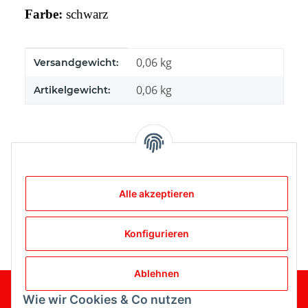
Farbe:
schwarz
Produkteigenschaft
Wert
0,06 kg
Versandgewicht:
0,06
kg
Artikelgewicht:
Bewertungen
Alle akzeptieren
Konfigurieren
Ablehnen
Wie wir Cookies & Co nutzen
Gesetzliche Informationen