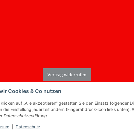
Vertrag widerrufen
* Alle Preise inkl. gesetzlicher USt., zzgl.
Versand
wir Cookies & Co nutzen
Klicken auf „Alle akzeptieren“ gestatten Sie den Einsatz folgender D
 die Einstellung jederzeit ändern (Fingerabdruck-Icon links unten). W
er
Datenschutzerklärung
.
ssum
|
Datenschutz