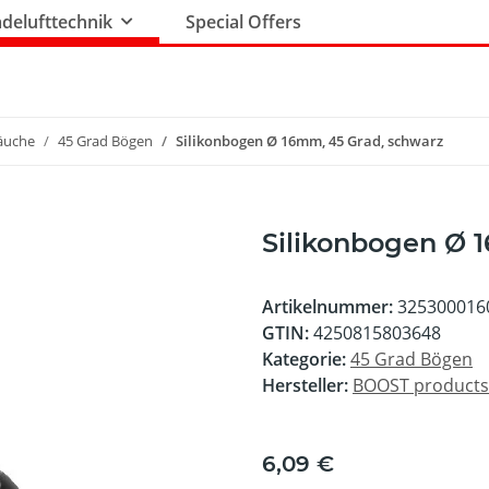
delufttechnik
Special Offers
läuche
45 Grad Bögen
Silikonbogen Ø 16mm, 45 Grad, schwarz
Silikonbogen Ø 
Artikelnummer:
325300016
GTIN:
4250815803648
Kategorie:
45 Grad Bögen
Hersteller:
BOOST product
6,09 €