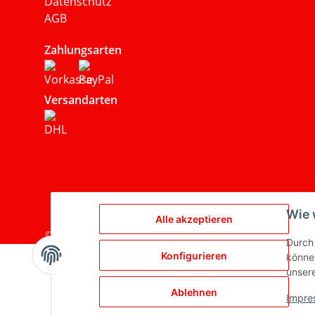
Datenschutz
AGB
Zahlungsarten
Versandarten
Wie 
Alle akzeptieren
© 2024. Alutec Metallbau GmbH
Durch 
Konfigurieren
können
unser
Ablehnen
Impre