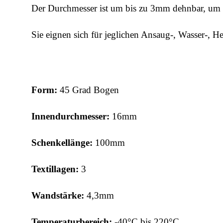
Der Durchmesser ist um bis zu 3mm dehnbar, um e
Sie eignen sich für jeglichen Ansaug-, Wasser-, He
Form:
45 Grad Bogen
Innendurchmesser:
16mm
Schenkellänge:
100mm
Textillagen:
3
Wandstärke:
4,3
mm
Temperaturbereich:
-40°C bis 220°C