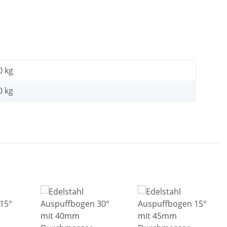
0 kg
0
kg