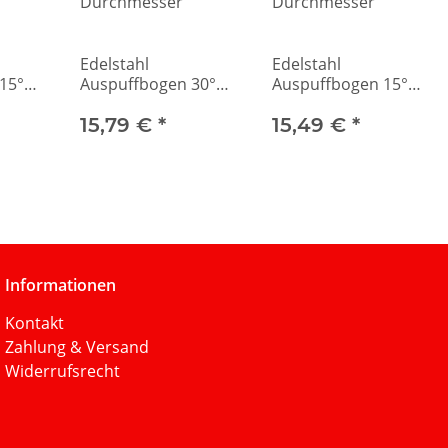
Edelstahl
Edelstahl
15°
Auspuffbogen 30°
Auspuffbogen 15°
mit 40mm
mit 45mm
Durchmesser
15,79 €
*
Durchmesser
15,49 €
*
Informationen
Kontakt
Zahlung & Versand
Widerrufsrecht