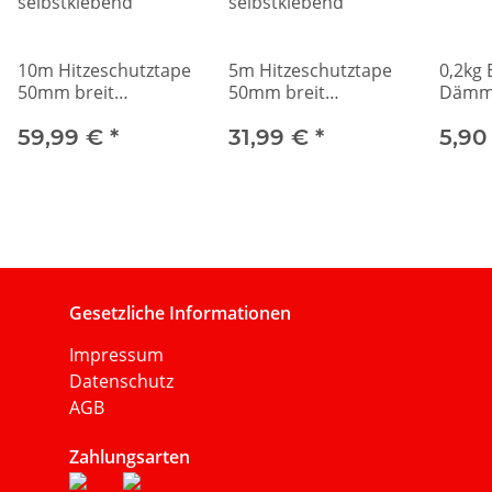
10m Hitzeschutztape
5m Hitzeschutztape
0,2kg 
50mm breit
50mm breit
Dämm
selbstklebend
selbstklebend
59,99 €
*
31,99 €
*
5,90
Gesetzliche Informationen
Impressum
Datenschutz
AGB
Zahlungsarten