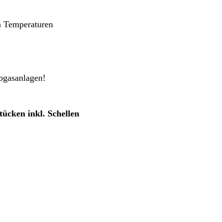
n Temperaturen
Abgasanlagen!
tücken inkl. Schellen