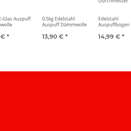
E-Glas Auspuff
0,5kg Edelstahl
Edelstahl
wolle
Auspuff Dämmwolle
Auspuffbogen 
mit 40mm
 €
*
13,90 €
*
Durchmesser
14,99 €
*