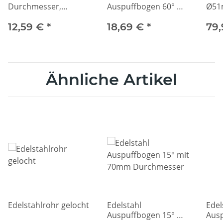
Durchmesser,
Auspuffbogen 60° mit
Ø51
100mm Länge
51mm Durchmesser
Edel
12,59 €
*
18,69 €
*
79
Ähnliche Artikel
Edelstahlrohr gelocht
Edelstahl
Edel
Auspuffbogen 15° mit
Ausp