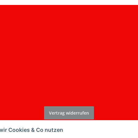
Vertrag widerrufen
* Alle Preise inkl. gesetzlicher USt., zzgl.
Versand
wir Cookies & Co nutzen