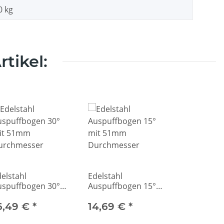
0
kg
tikel:
elstahl
Edelstahl
uspuffbogen 30°
Auspuffbogen 15°
it 51mm
mit 51mm
urchmesser
6,49 €
*
Durchmesser
14,69 €
*