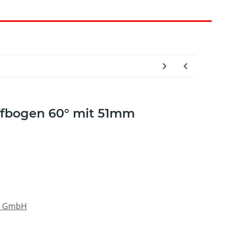
ffbogen 60° mit 51mm
s GmbH