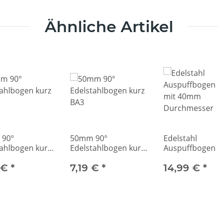
Ähnliche Artikel
 90°
50mm 90°
Edelstahl
tahlbogen kurz
Edelstahlbogen kurz
Auspuffbogen 
BA3
mit 40mm
 €
*
7,19 €
*
Durchmesser
14,99 €
*