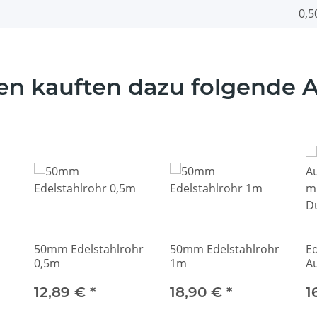
0,5
n kauften dazu folgende Ar
50mm Edelstahlrohr
50mm Edelstahlrohr
Ed
0,5m
1m
A
m
12,89 €
*
18,90 €
*
D
1