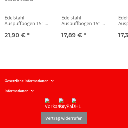
Edelstahl
Edelstahl
Edel
Auspuffbogen 15° mit
Auspuffbogen 15° mit
Ausp
63,5mm
60mm Durchmesser
40m
Durchmesser
21,90 €
*
17,89 €
*
17,
Gesetzliche Informationen
Informationen
Vertrag widerrufen